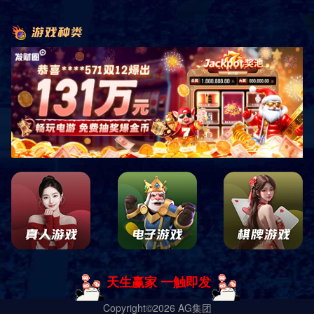
这着实是一个让人无法轻易下定义的城市。
她有着物欲横流的大道，也有着宁静安逸的中央公园；她有着街头
贩卖的艺术品，也有着绝世仅有的孤品；她有着传统精致的高档百
货，也有着别出心裁的soho门店；她有着百年前就建造竖立着的高楼
大厦，也有着当代个性建筑师正在开工即将完成的得意之作；她有
着据说是最有特色极其好吃的小餐车，也有着来自世界各地的顶级
美食。。。
有人说这里脏乱拥挤，有人说这里铜臭熏天，有人说这里代表着美
国意志，有人说这里住着机会女神愿意给所有人机会，等等等等。
这一切都是纽约。