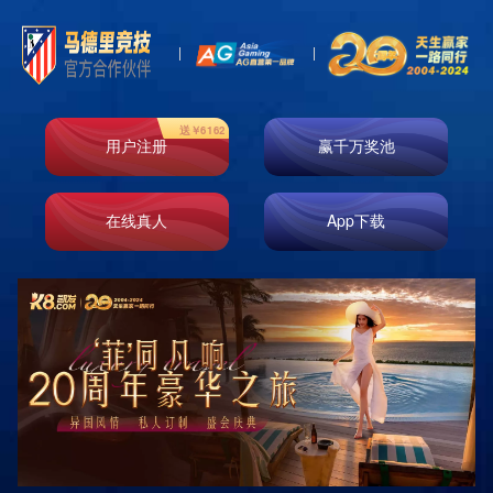
热门目的地
分类 +
DESTINATIONS