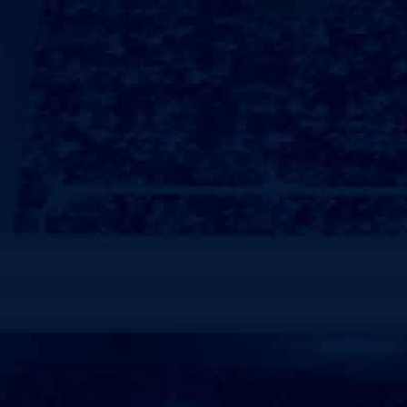
行程线路
行程攻略
预定须知
费用说明
推荐项目：转转杯→秦陵历险→宇宙小勇士→生命之光→宇
宙博览会→决战金山寺→水世界→聊斋→丛林的故事→双层
转马→童梦天地
热门目的地
查看更多