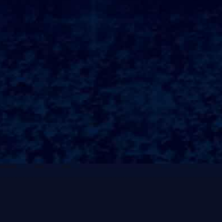
Hailuogou
四川
海螺沟